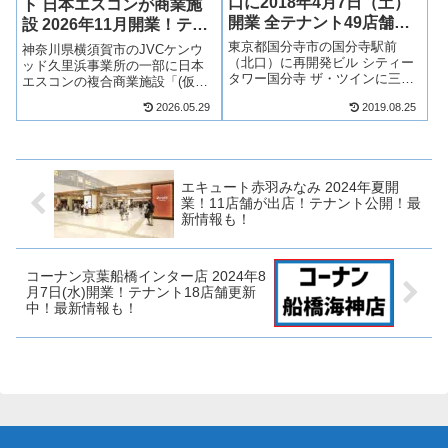
口に2018年4月7日（土）
ト 日本エスコンが商業施
開業 全テナント49店舗一
設 2026年11月開業！テナ
覧！
ントは？最新情報も！
東京都国分寺市の国分寺駅前
神奈川県横須賀市のJVCケンウ
（北口）に再開発ビル シティー
ッド久里浜事業所の一部に日本
タワー国分寺 ザ・ツインに三越
エスコンの複合商業施設「(仮称)
伊勢丹プロパティデザインが新
横須賀市神明町プロジェクト」
2026.05.29
2019.08.25
業態の商業施設「ミーツ国分
が計画されており、2026年11月
寺」が2018年4月に開業！東急ハ
開業予定！日本エスコンが用地
ンズが国分寺に初出店するな
を取得し、食品スーパーマーケ
ど、話題のお店が49店舗集結！
ットやホームセンター「コーナ
また、ココ...
ン」...
エキュート赤羽みなみ 2024年夏開
業！11店舗が出店！テナント公開！最
新情報も！
コーナン京葉船橋インター店 2024年8
月7日(水)開業！テナント18店舗更新
中！最新情報も！