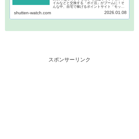
イルなどと交換する「ポイ活」がブームに！そ
んな中、自宅で稼げるポイントサイト「モッピ
ー」が注目されています！モッピーに登録し、
2026.01.08
shutten-watch.com
自宅でポイントを稼げば、あなたも月1万円稼ぐ
ことも夢ではありません。...
スポンサーリンク