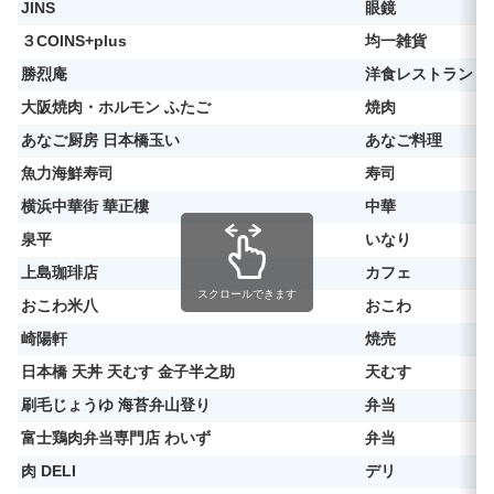
JINS
眼鏡
３COINS+plus
均一雑貨
勝烈庵
洋食レストラン
大阪焼肉・ホルモン ふたご
焼肉
あなご厨房 日本橋玉い
あなご料理
魚力海鮮寿司
寿司
横浜中華街 華正樓
中華
泉平
いなり
上島珈琲店
カフェ
スクロールできます
おこわ米八
おこわ
崎陽軒
焼売
日本橋 天丼 天むす 金子半之助
天むす
刷毛じょうゆ 海苔弁山登り
弁当
富士鶏肉弁当専門店 わいず
弁当
肉 DELI
デリ