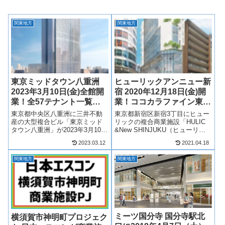
関東地方
関東地方
東京ミッドタウン八重洲
ヒューリックアンニュー新
2023年3月10日(金)全館開
宿 2020年12月18日(金)開
業！全57テナント一覧！
業！ココカラファイン東京
最新情報も！
新宿三丁目店が出店！最新
東京都中央区八重洲に三井不動
東京都新宿区新宿3丁目にヒュー
情報も！
産の大型複合ビル「東京ミッド
リックの複合商業施設「HULIC
タウン八重洲」が2023年3月10日
&New SHINJUKU（ヒューリッ
(金)全館開業！東京ミッドタウン
ク アンニュー 新宿）」が2020年
2023.03.12
2021.04.18
八重洲の低層階には商業施設、
12月18日(金)開業！テナントはコ
バスターミナルや小学校、高層
コカラファイン東京新宿三丁目
関東地方
関東地方
階にはオフィス・ホテル「ブル
店をはじめ、様々なジャンルの
ガリホテル東京」が入居する複
お店が出店...
合施...
ミーツ国分寺 国分寺駅北
横須賀市神明町プロジェク