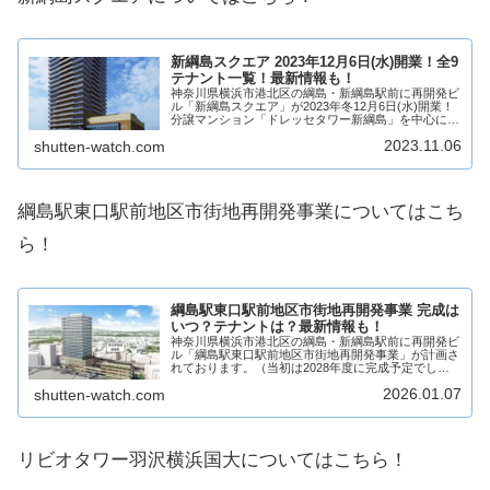
新綱島スクエア 2023年12月6日(水)開業！全9
テナント一覧！最新情報も！
神奈川県横浜市港北区の綱島・新綱島駅前に再開発ビ
ル「新綱島スクエア」が2023年冬12月6日(水)開業！
分譲マンション「ドレッセタワー新綱島」を中心に港
北区民文化センター「ミズキーホール」、商業施設が
2023.11.06
shutten-watch.com
でき、東急ストアをはじめ様々なジャンルの...
綱島駅東口駅前地区市街地再開発事業についてはこち
ら！
綱島駅東口駅前地区市街地再開発事業 完成は
いつ？テナントは？最新情報も！
神奈川県横浜市港北区の綱島・新綱島駅前に再開発ビ
ル「綱島駅東口駅前地区市街地再開発事業」が計画さ
れております。（当初は2028年度に完成予定でし
た）分譲マンションを中心に商業施設ができ、商業施
2026.01.07
shutten-watch.com
設には複数階にわたって様々なジャンルの複数店舗
が...
リビオタワー羽沢横浜国大についてはこちら！