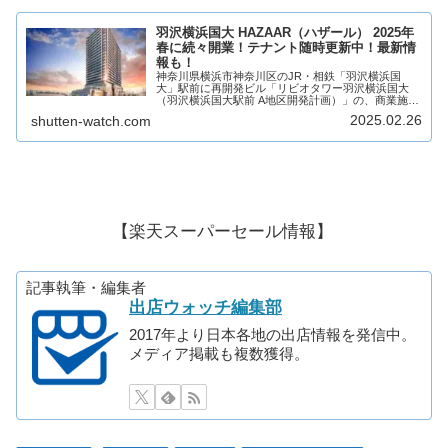
羽沢横浜国大 HAZAAR（ハザール） 2025年
春に続々開業！テナント随時更新中！最新情
報も！
神奈川県横浜市神奈川区のJR・相鉄「羽沢横浜国
大」駅前に再開発ビル「リビオタワー羽沢横浜国大
（羽沢横浜国大駅前 A地区開発計画）」の、商業施設
「HAZAAR（ハザール）」が2024年10月1日(火)に開
2025.02.26
shutten-watch.com
業！2025年春にも続々と開業！分譲マ...
【楽天スーパーセール情報】
記事執筆・編集者
出店ウォッチ編集部
2017年より日本各地の出店情報を発信中。
メディア掲載も複数獲得。