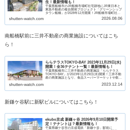
生！最新情報も！
千葉県船橋市のJR船橋市場町社宅跡地にJR東日本と
東急不動産の複合開発プロジェクト「グリーンシップ
タウン船橋」が2028年12月開業！JR船橋市場町社宅
跡地の広大な敷地に738戸の大規模マンション「ブラ
2026.08.06
shutten-watch.com
ンズシティ船橋ビアレ」や商業施設が誕生...
南船橋駅前に三井不動産の商業施設についてはこち
ら！
ららテラスTOKYO-BAY 2023年11月29日(水)
開業！全36テナント一覧！最新情報も！
千葉県船橋市に三井不動産の商業施設「ららテラス
TOKYO-BAY」が2023年11月29日(水)開業！三井不動
産の商業施設となり、食品スーパーマーケットや飲食
店舗、クリニックモール、ウェルネス関連など36店舗
2023.12.14
shutten-watch.com
が出店！そんな、南船橋駅前に誕生...
新鎌ケ谷駅に新駅ビルについてはこちら！
ekubo京成 新鎌ヶ谷 2026年9月10日開業予
定！テナントは？最新情報も！
千葉県鎌ケ谷市の京成電鉄「新鎌ケ谷」駅前に