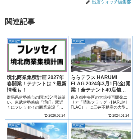
出店ウォッチ編集部
関連記事
関東地方
関東地方
境北商業集積計画 2027年
ららテラス HARUMI
春開業！テナントは？最新
FLAG 2024年3月1日(金)開
情報も！
業！全テナント40店舗一
覧！最新情報も！
群馬県伊勢崎市の国道354号線沿
東京都中央区の大規模再開発エ
い、東武伊勢崎線「境町」駅近
リア「晴海フラッグ（HARUMI
くにフレッセイの商業施設「境
FLAG）」に三井不動産の大型商
北商業集積計画」が2027年春開
業施設「三井ショッピングパー
2026.02.24
2024.01.24
業！境北商業集積計画は、食品
ク ららテラス HARUMI FLAG」
スーパーマーケットのフレッセ
が2024年3月1日(金)開業！都心の
関東地方
関東地方
イを中心に、コメリの大型店舗
18ヘクタールの敷地を東京オリ
など複数店舗が出店！境北商業
ンピック選...
集積計画...