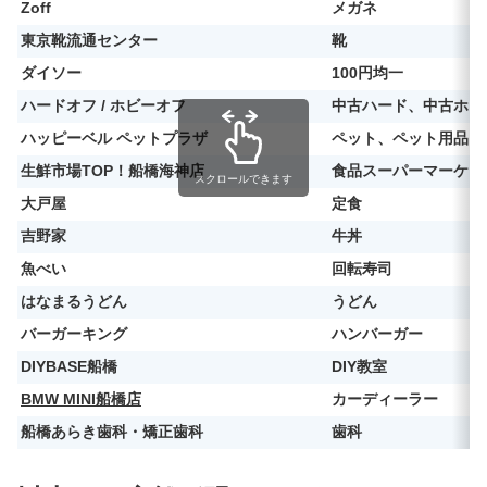
Zoff
メガネ
東京靴流通センター
靴
ダイソー
100円均一
ハードオフ / ホビーオフ
中古ハード、中古ホビ
ハッピーベル ペットプラザ
ペット、ペット用品
生鮮市場TOP！船橋海神店
食品スーパーマーケッ
スクロールできます
大戸屋
定食
吉野家
牛丼
魚べい
回転寿司
はなまるうどん
うどん
バーガーキング
ハンバーガー
DIYBASE船橋
DIY教室
BMW MINI船橋店
カーディーラー
船橋あらき歯科・矯正歯科
歯科