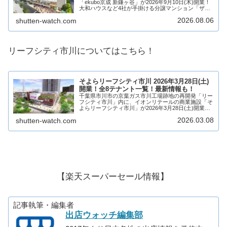
「ekubo京成 新鎌ヶ谷」が2026年9月10日(木)開業！
大和ハウスなど4社が手掛ける分譲マンション「ザ・
レジデンス新鎌ケ谷 ターミナルフロント」と商業施
2026.08.06
shutten-watch.com
設が入る「商業棟」で構成され、商業棟には...
リーフシティ市川についてはこちら！
そよらリーフシティ市川 2026年3月28日(土)
開業！全8テナント一覧！最新情報も！
千葉県市川市の京葉ガス市川工場跡地の再開発「リー
フシティ市川」内に、イオンリテールの商業施設「そ
よらリーフシティ市川」が2026年3月28日(土)開業！
分譲マンションやシニア住宅を中心に商業施設がで
2026.03.08
shutten-watch.com
き、8店舗が出店！そんな、リーフシティ市川...
【楽天スーパーセール情報】
記事執筆・編集者
出店ウォッチ編集部