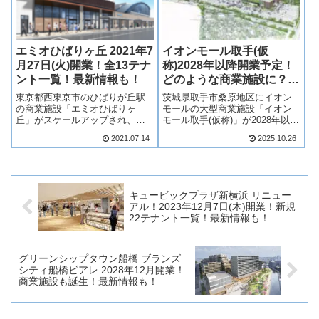
エミオひばりヶ丘 2021年7
イオンモール取手(仮
月27日(火)開業！全13テナ
称)2028年以降開業予定！
ント一覧！最新情報も！
どのような商業施設に？最
新情報も！
東京都西東京市のひばりが丘駅
茨城県取手市桑原地区にイオン
の商業施設「エミオひばりヶ
モールの大型商業施設「イオン
丘」がスケールアップされ、
モール取手(仮称)」が2028年以降
2021年7月27日(火)より開業！飲
開業を予定しています。イオン
2021.07.14
2025.10.26
食店やサービス店など13店舗が
モール取手は国内最大級を予定
出店！そんな、エミオひばりヶ
しており、ファッション、雑
丘について、テナントや開業日
貨、物販、飲食店、サービス店
について見ていきましょう！エ
など複数店舗が出店予定！そん
ミオひば...
なイオンモ...
キュービックプラザ新横浜 リニュー
アル！2023年12月7日(木)開業！新規
22テナント一覧！最新情報も！
グリーンシップタウン船橋 ブランズ
シティ船橋ビアレ 2028年12月開業！
商業施設も誕生！最新情報も！