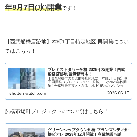
年8月7日(水)開業
です！
【西武船橋店跡地】本町1丁目特定地区 再開発につい
てはこちら！
プレミストタワー船橋 2028年秋開業！西武
船橋店跡地 最新情報も！
千葉県船橋市の西武船橋店跡地に「本町1丁目特定地
区 再開発（プレミストタワー船橋）」が2028年秋開
業！千葉県最高高さとなる、地上193mのマンション
を主体に、低層階（1〜3階）には商業施設ができ、商
2026.06.17
shutten-watch.com
業施設には様々なジャンルの複数店舗が出店...
船橋市場町プロジェクトについてはこちら！
グリーンシップタウン船橋 ブランズシティ船
橋ビアレ 2028年12月開業！商業施設も誕