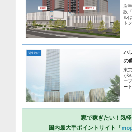
岩
設「
ル
トク
ハ
関東地方
の
東
が2
ー
ート
家で稼ぎたい！気軽
国内最大手ポイントサイト「
mo