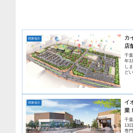
カ
関東地方
店
千葉
年3
し
どい
イ
関東地方
業
千葉
13
専