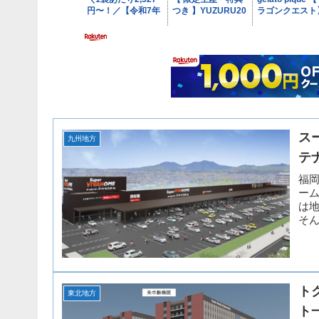
ス
九州地方
テ
福岡
ーム
は
そん
ト
東北地方
ト