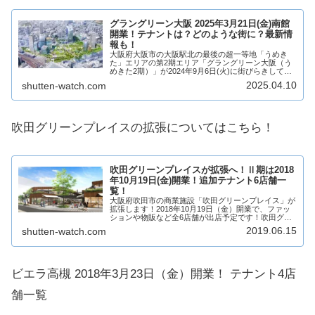
グラングリーン大阪 2025年3月21日(金)南館
開業！テナントは？どのような街に？最新情
報も！
大阪府大阪市の大阪駅北の最後の超一等地「うめき
た」エリアの第2期エリア「グラングリーン大阪（う
めきた2期）」が2024年9月6日(火)に街びらきして、
2025年3月21日(金)には南館が開業！そして、2027年
2025.04.10
shutten-watch.com
に全体開業となります！三菱地所...
吹田グリーンプレイスの拡張についてはこちら！
吹田グリーンプレイスが拡張へ！Ⅱ期は2018
年10月19日(金)開業！追加テナント6店舗一
覧！
大阪府吹田市の商業施設「吹田グリーンプレイス」が
拡張します！2018年10月19日（金）開業で、ファッ
ションや物販など全6店舗が出店予定です！吹田グリ
ーンプレイス（Ⅱ期）がどのような商業施設になるの
2019.06.15
shutten-watch.com
か、見ていきますね。【2018年4月26日...
ビエラ高槻 2018年3月23日（金）開業！ テナント4店
舗一覧