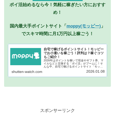
ポイ活始めるなら今！気軽に稼ぎたい方におすす
め！
国内最大手ポイントサイト「
moppy(モッピー)
」
でスキマ時間に月1万円以上稼ごう！
自宅で稼げるポイントサイト！モッピー
でお小遣いを稼ごう！評判は？稼ぐコツ
もご紹介！
2026年はポイントを稼いで現金やギフト券、マ
イルなどと交換する「ポイ活」がブームに！そ
んな中、自宅で稼げるポイントサイト「モッピ
ー」が注目されています！モッピーに登録し、
2026.01.08
shutten-watch.com
自宅でポイントを稼げば、あなたも月1万円稼ぐ
ことも夢ではありません。...
スポンサーリンク