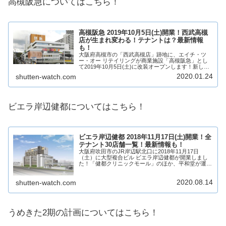
高槻阪急についてはこちら！
高槻阪急 2019年10月5日(土)開業！西武高槻
店が生まれ変わる！テナントは？最新情報
も！
大阪府高槻市の「西武高槻店」跡地に、エイチ・ツ
ー・オー リテイリングが商業施設「高槻阪急」とし
て2019年10月5日(土)に改装オープンします！新しい
専門店が複数店舗出店！テナントは？営業時間は？何
2020.01.24
shutten-watch.com
が変わる？そんな、高槻阪急についてテナント...
ビエラ岸辺健都についてはこちら！
ビエラ岸辺健都 2018年11月17日(土)開業！全
テナント30店舗一覧！最新情報も！
大阪府吹田市のJR岸辺駅北口に2018年11月17日
（土）に大型複合ビル ビエラ岸辺健都が開業しまし
た！「健都クリニックモール」のほか、平和堂が運営
するスーパーマーケット「フレンドマート」など、そ
の他医院等を含め30店舗ほどが出店！そんなビ...
2020.08.14
shutten-watch.com
うめきた2期の計画についてはこちら！