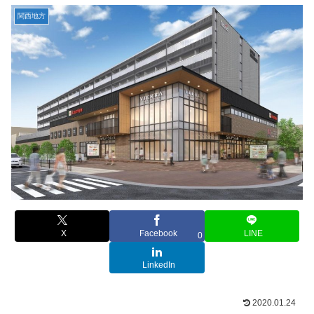
関西地方
X
Facebook
LINE
0
LinkedIn
2020.01.24