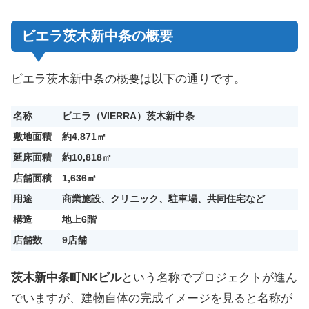
ビエラ茨木新中条の概要
ビエラ茨木新中条の概要は以下の通りです。
名称
ビエラ（VIERRA）茨木新中条
敷地面積
約4,871㎡
延床面積
約10,818㎡
店舗面積
1,636㎡
用途
商業施設、クリニック、駐車場、共同住宅など
構造
地上6階
店舗数
9店舗
茨木新中条町NKビル
という名称でプロジェクトが進ん
でいますが、建物自体の完成イメージを見ると名称が