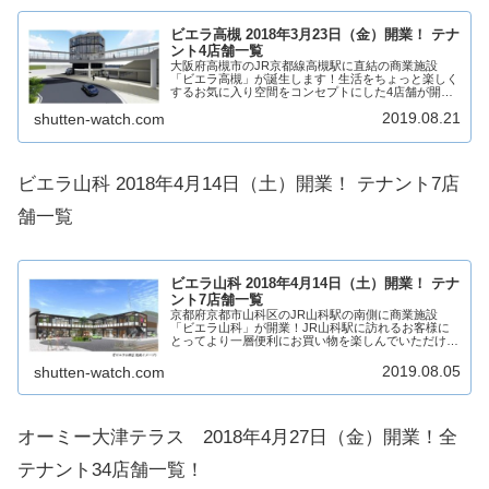
ビエラ高槻 2018年3月23日（金）開業！ テナ
ント4店舗一覧
大阪府高槻市のJR京都線高槻駅に直結の商業施設
「ビエラ高槻」が誕生します！生活をちょっと楽しく
するお気に入り空間をコンセプトにした4店舗が開
業。そんな、ビエラ高槻についていろいろ見ていきた
2019.08.21
shutten-watch.com
いと思います。是非最後までお付き合いくださいませ
～ビ...
ビエラ山科 2018年4月14日（土）開業！ テナント7店
舗一覧
ビエラ山科 2018年4月14日（土）開業！ テナ
ント7店舗一覧
京都府京都市山科区のJR山科駅の南側に商業施設
「ビエラ山科」が開業！JR山科駅に訪れるお客様に
とってより一層便利にお買い物を楽しんでいただける
ような施設をコンセプトにした7店舗が出店。そん
な、ビエラ山科についていろいろ見ていきたいと思い
2019.08.05
shutten-watch.com
ます...
オーミー大津テラス 2018年4月27日（金）開業！全
テナント34店舗一覧！