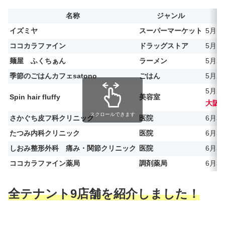
名称
ジャンル
イズミヤ
スーパーマーケット
5月1
ココカラファイン
ドラッグストア
5月1
麺屋 ふくちぁん
ラーメン
5月2
季節のごはんカフェsatono
ごはん
5月2
5月2
Spin hair fluffy
美容室
大阪
スクロールできます
さかぐち皮フ科クリニック
医院
6月3
たつみ内科クリニック
医院
6月3
しおみ整形外科 痛み・関節クリニック
医院
6月3
ココカラファイン薬局
調剤薬局
6月3
全テナント9店舗を紹介しました！