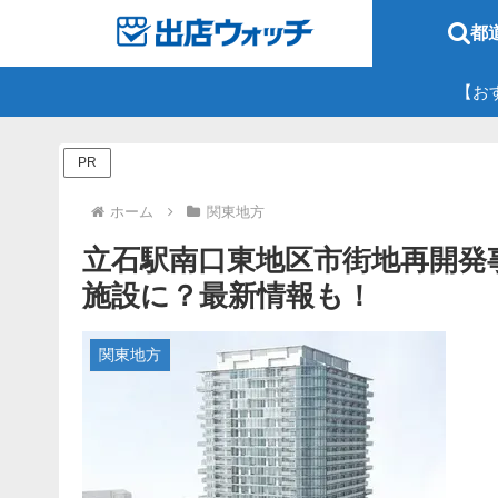
都
【お
PR
ホーム
関東地方
立石駅南口東地区市街地再開発事
施設に？最新情報も！
関東地方