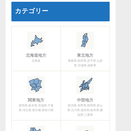
カテゴリー
北海道地方
東北地方
北海道
青森県,秋田県,岩手県,山形
県,宮城県,福島県
関東地方
中部地方
群馬県,栃木県,茨城県,千葉
新潟県,長野県,静岡県,富山
県,埼玉県,東京都,神奈川県
県,石川県,福井県,岐阜県,愛
知県,三重県