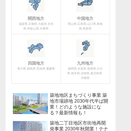
関西地方
中国地方
滋賀県,京都府,大阪府,奈良
岡山県,広島県,山口県,島根
県,和歌山県,兵庫県
県,鳥取県
四国地方
九州地方
香川県,徳島県,高知県,愛媛県
福岡県,佐賀県,長崎県,大分
県,熊本県,宮崎県,鹿児島県,
沖縄県
築地地区まちづくり事業 築
地市場跡地 2030年代半ば開
業！どのような施設にな
る？最新情報も！
築地二丁目地区市街地再開
発事業 2030年秋開業！テナ