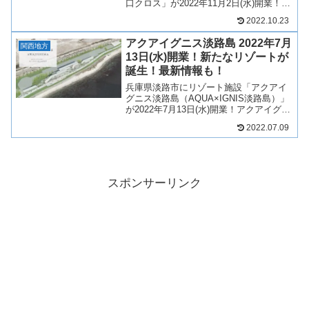
口クロス」が2022年11月2日(水)開業！ソ
コラ塚口クロスにはファッション、雑
2022.10.23
貨、飲食店、サービス店など複数店舗が
出店予定！マンションは「プラウド阪急
アクアイグニス淡路島 2022年7月
塚口駅前」とな...
関西地方
13日(水)開業！新たなリゾートが
誕生！最新情報も！
兵庫県淡路市にリゾート施設「アクアイ
グニス淡路島（AQUA×IGNIS淡路島）」
が2022年7月13日(水)開業！アクアイグニ
ス淡路島は、癒しと食をテーマにしたリ
2022.07.09
ゾート施設となります！アクアイグニス
淡路島がどのようなプロジェクトとなる
か、開...
スポンサーリンク