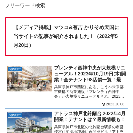
フリーワード検索
【メディア掲載】マツコ&有吉 かりそめ天国に
当サイトの記事が紹介されました！（2022年5
月20日）
プレンティ西神中央が大規模リニ
関西地方
ューアル！2023年10月19日(木)開
業！全テナント98店舗一覧！最新
情報も！
兵庫県神戸市西区にある、こうべ未来都
市機構の商業施設「プレンティ西神中
央」が大規模リニューアルされ、2023年
10月19日(木)開業！外観から内装まで大
2023.10.08
規模改装され、飲食店をはじめ、様々な
ジャンルの新規テナントが約100店舗出
アトラス神戸北鈴蘭台 2022年4月
店！そんな、プ...
関西地方
開業！テナントは？最新情報も！
兵庫県神戸市北区の北鈴蘭台駅前の市営
桜宮住宅団地跡地に再開発ビル「アトラ