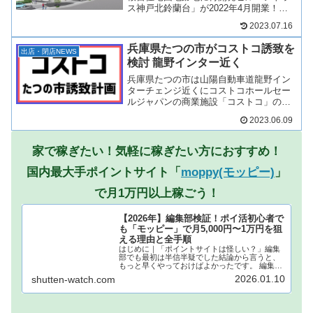
ス神戸北鈴蘭台」が2022年4月開業！高
層階は旭化成レジデンスのマンション
2023.07.16
「アトラス神戸北鈴蘭台」、低層階は商
業施設となり、食品スーパーマーケット
兵庫県たつの市がコストコ誘致を
など出店予定！北鈴蘭台...
出店・閉店NEWS
検討 龍野インター近く
兵庫県たつの市は山陽自動車道龍野イン
ターチェンジ近くにコストコホールセー
ルジャパンの商業施設「コストコ」の誘
致を計画している。実現すれば、コスト
2023.06.09
コ未進出地帯に出店することとなり、期
待が高まっている。コストコを誘致する
場所は、兵庫県たつの市龍...
家で稼ぎたい！気軽に稼ぎたい方におすすめ！
国内最大手ポイントサイト「
moppy(モッピー)
」
で月1万円以上稼ごう！
【2026年】編集部検証！ポイ活初心者で
も「モッピー」で月5,000円〜1万円を狙
える理由と全手順
はじめに｜「ポイントサイトは怪しい？」編集
部でも最初は半信半疑でした結論から言うと、
もっと早くやっておけばよかったです。 編集部
でもこれまで何度も「ポイ活」の広告を目にし
2026.01.10
shutten-watch.com
てきましたが、本当にお金になるの？個人情報
が抜かれるんじゃない？どうせ...