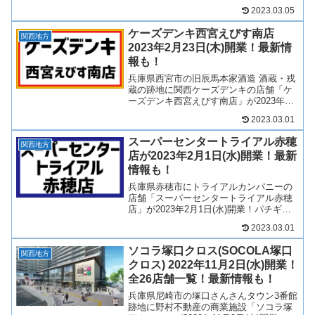
年3月4日(土)開業！ヤマダストアーを中
2023.03.05
心に複数店舗が出店！そんな、ヤマダス
トアー新青山店についてテナントや求人
ケーズデンキ西宮えびす南店
情報についていろい...
関西地方
2023年2月23日(木)開業！最新情
報も！
兵庫県西宮市の旧辰馬本家酒造 酒蔵・戎
蔵の跡地に関西ケーズデンキの店舗「ケ
ーズデンキ西宮えびす南店」が2023年2
月23日(木)開業！ケーズデンキの中では
2023.03.01
中型店舗となります！そんな、ケーズデ
ンキ西宮えびす南店について、テナント
スーパーセンタートライアル赤穂
や開業日につい...
関西地方
店が2023年2月1日(水)開業！最新
情報も！
兵庫県赤穂市にトライアルカンパニーの
店舗「スーパーセンタートライアル赤穂
店」が2023年2月1日(水)開業！パチギン
USA赤穂の跡地に出店する店舗となりま
2023.03.01
す！そんな、スーパーセンタートライア
ル赤穂店について、テナントや開業日に
ソコラ塚口クロス(SOCOLA塚口
ついて見ていき...
関西地方
クロス) 2022年11月2日(水)開業！
全26店舗一覧！最新情報も！
兵庫県尼崎市の塚口さんさんタウン3番館
跡地に野村不動産の商業施設「ソコラ塚