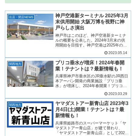
神戸空港新ターミナル 2025年3月
出店・閉店NEWS
末供用開始 大阪万博を視野に神
戸らしさ演出
神戸市はこのほど、神戸空港新ターミナ
ルの概要を公表した。2024年3月末の供
用開始を目指す。神戸空港は2025年の大
阪・関西万博、その先の航空需要の拡大
2023.05.14
を見据え、新たな神戸の空の玄関口にふ
さわしい国内・国際一体型ターミナルの
プリコ垂水が増床！2024年春開
整備事業を進めて...
関西地方
業！テナントは？最新情報も！
兵庫県神戸市垂水区のJR垂水駅のJR西日
本アーバン開発の商業施設「プリコ垂
水」が増床し、2024年春開業！プリコ垂
水がJR垂水駅南側に増床し、さらに充実
2023.03.29
した商業施設へと進化します！そんな、
プリコ垂水の増床・リニューアルについ
ヤマダストアー新青山店 2023年3
てどのような商業...
関西地方
月4日(土)開業！テナントは？最
新情報も！
兵庫県姫路市のスーパーマーケット「ヤ
マダストアー青山店」が建て替わり、
「ヤマダストアー新青山店」として2023