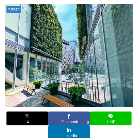
九州地方
X
Facebook
LINE
0
LinkedIn