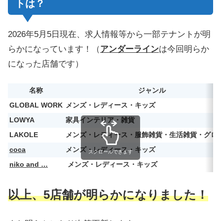
トは？
2026年5月5日現在、求人情報等から一部テナントが明
らかになっています！（
アンダーライン
は今回明らか
になった店舗です）
名称
ジャンル
GLOBAL WORK
メンズ・レディース・キッズ
LOWYA
家具インテリア・雑貨
LAKOLE
メンズ・レディース・服飾雑貨・生活雑貨・グロ
coca
メンズ・レディース・キッズ
スクロールできます
niko and …
メンズ・レディース・キッズ
以上、5店舗が明らかになりました！