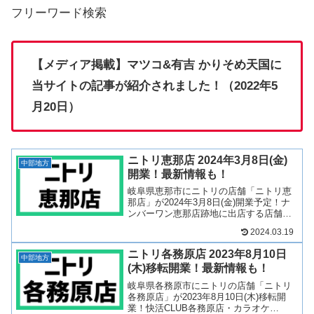
フリーワード検索
【メディア掲載】マツコ&有吉 かりそめ天国に
当サイトの記事が紹介されました！（2022年5
月20日）
ニトリ恵那店 2024年3月8日(金)
中部地方
開業！最新情報も！
岐阜県恵那市にニトリの店舗「ニトリ恵
那店」が2024年3月8日(金)開業予定！ナ
ンバーワン恵那店跡地に出店する店舗と
なります！そんな、ニトリ恵那店につい
2024.03.19
て、テナントや開業日について見ていき
ましょう！2023年1月20日 公開2023年7
ニトリ各務原店 2023年8月10日
月1...
中部地方
(木)移転開業！最新情報も！
岐阜県各務原市にニトリの店舗「ニトリ
各務原店」が2023年8月10日(木)移転開
業！快活CLUB各務原店・カラオケ