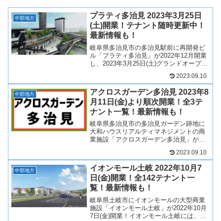
プラティ多治見 2023年3月25日
中部地方
(土)開業！テナント随時更新中！
最新情報も！
岐阜県多治見市の多治見駅前に再開発ビ
ル「プラティ多治見」が2022年12月開業
し、2023年3月25日(土)グランドオープ
ン！（ペデストリアンデッキなどは2022
2023.09.10
年11月1日開通しました）分譲タワーマン
ション「ミッドライズタワー多治見」の
アクロスガーデン多治見 2023年8
ほ...
中部地方
月11日(金)より順次開業！全3テ
ナント一覧！最新情報も！
岐阜県多治見市の多治見ガーデン跡地に
大和ハウスリアルティマネジメントの商
業施設「アクロスガーデン多治見」が
2023年8月31日(木)全店舗開業！ニトリや
2023.09.10
スギ薬局など、複数店舗が出店！テナン
トは？アクセスは？そういった最新情報
イオンモール土岐 2022年10月7
や求人情報も含め...
中部地方
日(金)開業！全142テナント一
覧！最新情報も！
岐阜県土岐市にイオンモールの大型商業
施設「イオンモール土岐」が2022年10月
7日(金)開業！イオンモール土岐には、フ