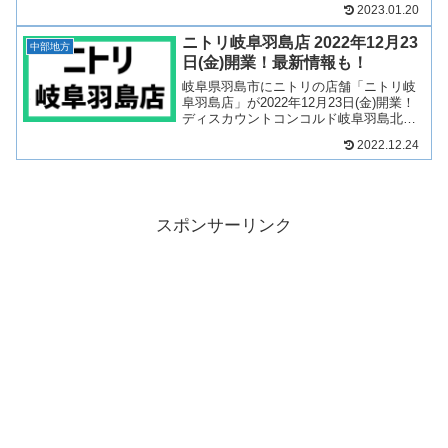
プレミストタワー35」や駐車場、商業施
2023.01.20
設を中心とし、1階と2階が商業施設とな
り、店舗が20店舗出店！岐阜市中心市街
ニトリ岐阜羽島店 2022年12月23
地の一等...
中部地方
日(金)開業！最新情報も！
岐阜県羽島市にニトリの店舗「ニトリ岐
阜羽島店」が2022年12月23日(金)開業！
ディスカウントコンコルド岐阜羽島北店
跡地に出店する店舗となります！そん
2022.12.24
な、ニトリ岐阜羽島店について、テナン
トや開業日について見ていきましょう！
2022年5月2...
スポンサーリンク