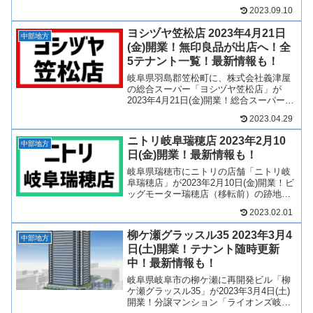
ァッション、雑貨、飲食店、サービス店
2023.09.10
舗など142店舗が出店！岐阜県の東濃地区
で最大級の大型商業施設が開業！サーキ
ヨシヅヤ笠松店 2023年4月21日
ット場や温...
中部地方
(金)開業！無印良品が出店へ！全
5テナント一覧！最新情報も！
岐阜県羽島郡笠松町に、株式会社義津屋
の総合スーパー「ヨシヅヤ笠松店」が
2023年4月21日(金)開業！総合スーパーの
ヨシヅヤが笠松町初出店！このほか、無
2023.04.29
印良品など4店舗が出店へ！そんな、ヨシ
ヅヤ笠松店がどのような商業施設になる
ニトリ岐阜瑞穂店 2023年2月10
のか、テナント...
中部地方
日(金)開業！最新情報も！
岐阜県瑞穂市にニトリの店舗「ニトリ岐
阜瑞穂店」が2023年2月10日(金)開業！ビ
ッグモーター瑞穂店（移転前）の跡地に
出店する店舗となります！そんな、ニト
2023.02.01
リ岐阜瑞穂店について、テナントや開業
日について見ていきましょう！2022年6
柳ケ瀬グラッスル35 2023年3月4
月3日 公...
中部地方
日(土)開業！テナント随時更新
中！最新情報も！
岐阜県岐阜市の柳ケ瀬に再開発ビル「柳
ケ瀬グラッスル35」が2023年3月4日(土)
開業！分譲マンション「ライオンズ岐阜