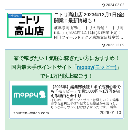
BanBan各務原鵜沼店跡地に出店する店舗
2024.03.02
となります！現店舗から移転へ！そん
な、ニトリ各務原店について、テナント
ニトリ高山店 2023年12月1日(金)
や開業日につい...
中部地方
開業！最新情報も！
岐阜県高山市にニトリの店舗「ニトリ高
山店」が2023年12月1日(金)開業予定！
NTTフィールドテクノ東海支店岐阜営業
所跡地に出店する店舗となります！ピュ
2023.12.09
ア高山から移転！そんな、ニトリ高山店
について、テナントや開業日について見
ていきましょう...
家で稼ぎたい！気軽に稼ぎたい方におすすめ！
国内最大手ポイントサイト「
moppy(モッピー)
」
で月1万円以上稼ごう！
【2026年】編集部検証！ポイ活初心者で
も「モッピー」で月5,000円〜1万円を狙
える理由と全手順
はじめに｜「ポイントサイトは怪しい？」編集
部でも最初は半信半疑でした結論から言うと、
もっと早くやっておけばよかったです。 編集部
でもこれまで何度も「ポイ活」の広告を目にし
2026.01.10
shutten-watch.com
てきましたが、本当にお金になるの？個人情報
が抜かれるんじゃない？どうせ...